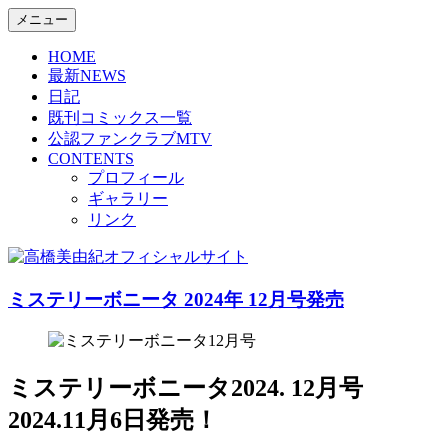
コ
メニュー
Miyuki Takahasi Official Site.
ン
高橋美由紀オフィシャルサイ
HOME
テ
最新NEWS
ン
ト
日記
ツ
既刊コミックス一覧
へ
公認ファンクラブMTV
ス
CONTENTS
キ
プロフィール
ッ
ギャラリー
プ
リンク
ミステリーボニータ 2024年 12月号発売
ミステリーボニータ2024. 12月号
2024.11月6日発売！