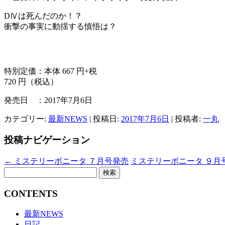
DⅣは死んだのか！？
衝撃の事実に動揺する慎悟は？
特別定価：本体 667 円+税
720 円（税込）
発売日 ：2017年7月6日
カテゴリー:
最新NEWS
| 投稿日:
2017年7月6日
|
投稿者:
一丸
投稿ナビゲーション
←
ミステリーボニータ ７月号発売
ミステリーボニータ ９月
検
索:
CONTENTS
最新NEWS
日記