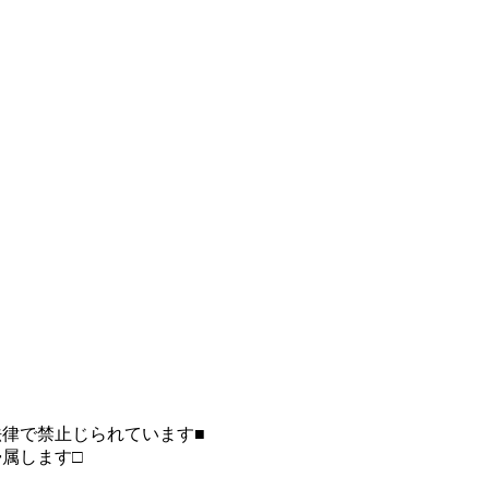
律で禁止じられています■
属します□