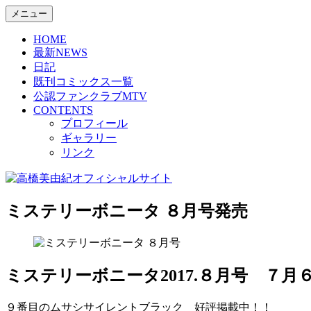
コ
メニュー
Miyuki Takahasi Official Site.
ン
高橋美由紀オフィシャルサイ
HOME
テ
最新NEWS
ン
日記
ツ
既刊コミックス一覧
へ
公認ファンクラブMTV
ス
CONTENTS
キ
プロフィール
ッ
ギャラリー
プ
リンク
ミステリーボニータ ８月号発売
ミステリーボニータ2017.８月号 ７月
９番目のムサシサイレントブラック 好評掲載中！
！