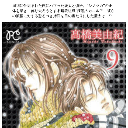
周到に仕組まれた罠にハマった慶太と慎悟。“シノヅカ”の正
体を暴き、葬り去ろうとする暗殺組織“漆黒のカエル”!! 彼ら
の慎悟に対する恐るべき拷問を目の当たりにした慶太は…!?