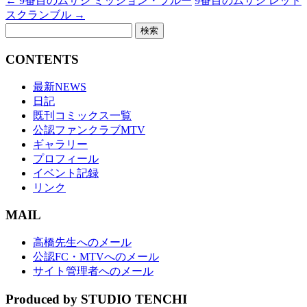
←
9番目のムサシ ミッション・ブルー
9番目のムサシ レッド
スクランブル
→
検
索:
CONTENTS
最新NEWS
日記
既刊コミックス一覧
公認ファンクラブMTV
ギャラリー
プロフィール
イベント記録
リンク
MAIL
高橋先生へのメール
公認FC・MTVへのメール
サイト管理者へのメール
Produced by STUDIO TENCHI