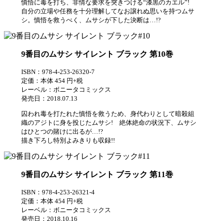
慎悟に毒を打ち、非情な要求を突きつける“漆黒のカエル”!
自分の立場や任務を十分理解してなお譲れぬ思いを持つムサ
シ。慎悟を救うべく、ムサシが下した決断は…!?
9番目のムサシ サイレント ブラック 第10巻
ISBN：978-4-253-26320-7
定価：本体 454 円+税
レーベル：ボニータコミックス
発売日：2018.07.13
囚われ毒を打たれた慎悟を救うため、身代わりとして暗殺組
織のアジトに身を投じたムサシ! 絶体絶命の状況下、ムサシ
はひとつの賭けに出るが…!?
描き下ろし特別よみきりも収録!!
9番目のムサシ サイレント ブラック 第11巻
ISBN：978-4-253-26321-4
定価：本体 454 円+税
レーベル：ボニータコミックス
発売日：2018.10.16