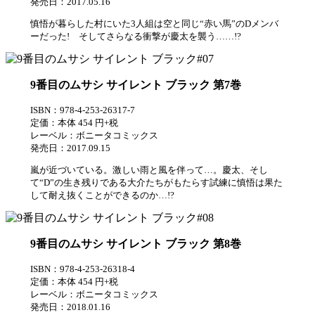
発売日：2017.05.16
慎悟が暮らした村にいた3人組は空と同じ“赤い馬”のDメンバ
ーだった! そしてさらなる衝撃が慶太を襲う……!?
9番目のムサシ サイレント ブラック 第7巻
ISBN：978-4-253-26317-7
定価：本体 454 円+税
レーベル：ボニータコミックス
発売日：2017.09.15
嵐が近づいている。激しい雨と風を伴って…。慶太、そし
て“D”の生き残りである大介たちがもたらす試練に慎悟は果た
して耐え抜くことができるのか…!?
9番目のムサシ サイレント ブラック 第8巻
ISBN：978-4-253-26318-4
定価：本体 454 円+税
レーベル：ボニータコミックス
発売日：2018.01.16