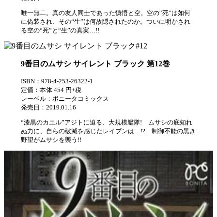
唯一無二。真の友人同士であった慎悟と空。空の“死”は如何
に偽装され、その“生”は何故隠されたのか。ついに明かされ
る空の“死”と“生”の真実…!!
9番目のムサシ サイレント ブラック 第12巻
ISBN：978-4-253-26322-1
定価：本体 454 円+税
レーベル：ボニータコミックス
発売日：2019.01.16
“漆黒のカエル”アジトに迫る、大規模艦隊! ムサシの底知れ
ぬ力に、自らの破滅を感じたレイブンは…!? 制御不能の黒き
野望がムサシを襲う!!