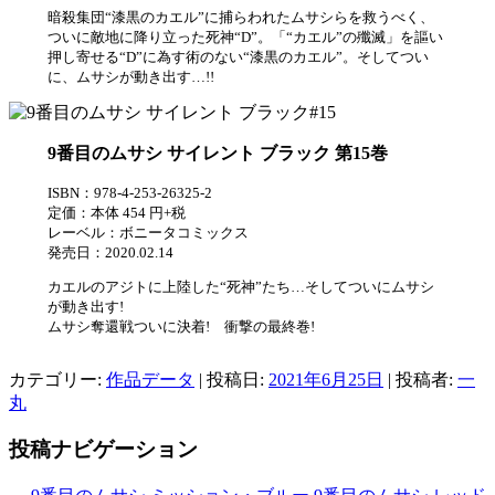
暗殺集団“漆黒のカエル”に捕らわれたムサシらを救うべく、
ついに敵地に降り立った死神“D”。「“カエル”の殲滅」を謳い
押し寄せる“D”に為す術のない“漆黒のカエル”。そしてつい
に、ムサシが動き出す…!!
9番目のムサシ サイレント ブラック 第15巻
ISBN：978-4-253-26325-2
定価：本体 454 円+税
レーベル：ボニータコミックス
発売日：2020.02.14
カエルのアジトに上陸した“死神”たち…そしてついにムサシ
が動き出す!
ムサシ奪還戦ついに決着! 衝撃の最終巻!
カテゴリー:
作品データ
| 投稿日:
2021年6月25日
|
投稿者:
一
丸
投稿ナビゲーション